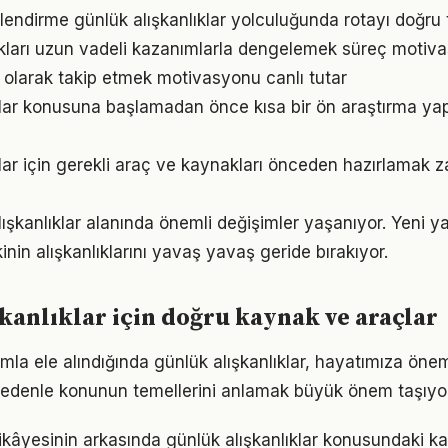
lendirme günlük alışkanlıklar yolculuğunda rotayı doğru 
ukları uzun vadeli kazanımlarla dengelemek süreç motiv
l olarak takip etmek motivasyonu canlı tutar
klar konusuna başlamadan önce kısa bir ön araştırma y
klar için gerekli araç ve kaynakları önceden hazırlamak
alışkanlıklar alanında önemli değişimler yaşanıyor. Yeni y
nin alışkanlıklarını yavaş yavaş geride bırakıyor.
kanlıklar için doğru kaynak ve araçlar
mla ele alındığında günlük alışkanlıklar, hayatımıza öneml
 nedenle konunun temellerini anlamak büyük önem taşıyor
kâyesinin arkasında günlük alışkanlıklar konusundaki kara