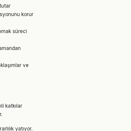
tutar
asyonunu korur
apmak süreci
 zamandan
aklaşımlar ve
i katkılar
.
rlılık yatıyor.