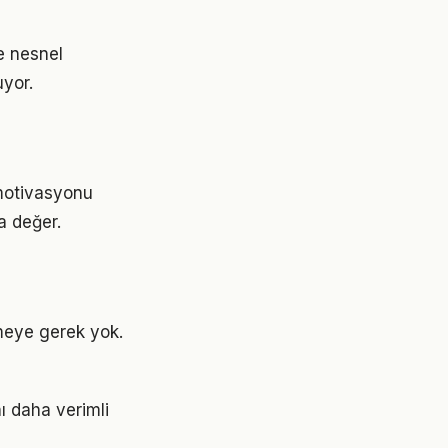
e nesnel
uyor.
 motivasyonu
a değer.
meye gerek yok.
ı daha verimli