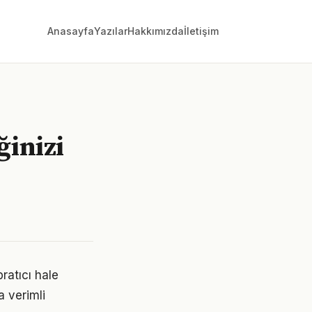
Anasayfa
Yazılar
Hakkımızda
İletişim
ğinizi
ratıcı hale
a verimli