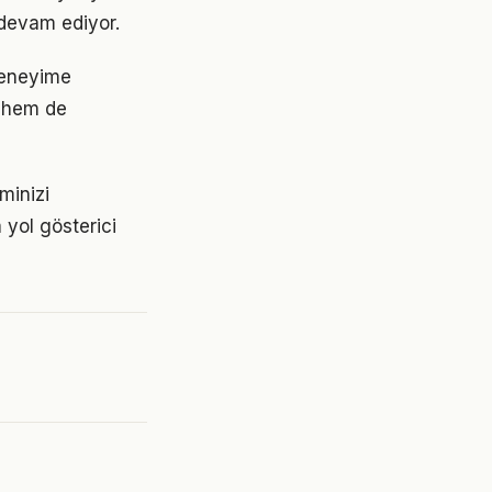
devam ediyor.
deneyime
 hem de
minizi
 yol gösterici