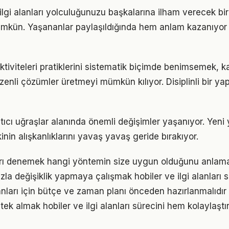
 ilgi alanları yolculuğunuzu başkalarına ilham verecek b
kün. Yaşananlar paylaşıldığında hem anlam kazanıyor
tiviteleri pratiklerini sistematik biçimde benimsemek, k
zenli çözümler üretmeyi mümkün kılıyor. Disiplinli bir ya
atıcı uğraşlar alanında önemli değişimler yaşanıyor. Yeni
nin alışkanlıklarını yavaş yavaş geride bırakıyor.
arı denemek hangi yöntemin size uygun olduğunu anlama
la değişiklik yapmaya çalışmak hobiler ve ilgi alanları sü
lanları için bütçe ve zaman planı önceden hazırlanmalıdır
k almak hobiler ve ilgi alanları sürecini hem kolaylaştır