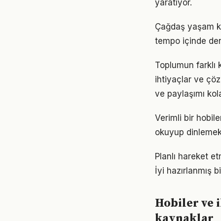
yaratıyor.
Çağdaş yaşam koş
tempo içinde den
Toplumun farklı k
ihtiyaçlar ve çöz
ve paylaşımı kola
Verimli bir hobil
okuyup dinlemek d
Planlı hareket etm
İyi hazırlanmış b
Hobiler ve i
kaynaklar