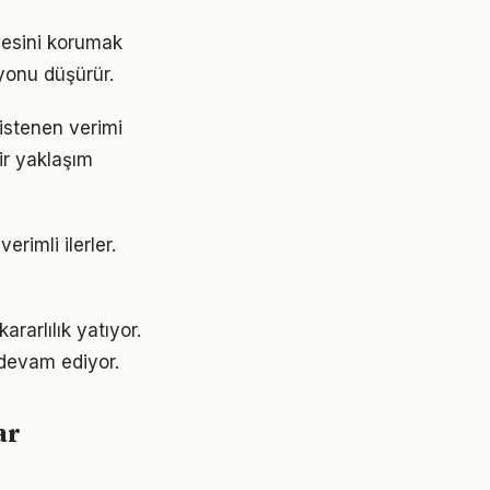
ngesini korumak
yonu düşürür.
 istenen verimi
bir yaklaşım
erimli ilerler.
rarlılık yatıyor.
devam ediyor.
ar