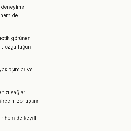
ir deneyime
 hem de
aotik görünen
pı, özgürlüğün
 yaklaşımlar ve
nızı sağlar
recini zorlaştırır
ır hem de keyifli