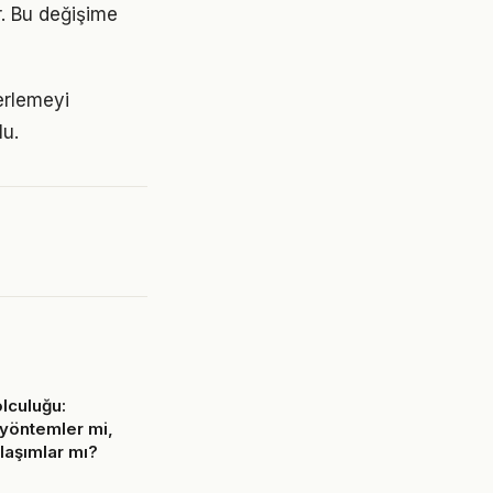
r. Bu değişime
erlemeyi
lu.
lculuğu:
yöntemler mi,
aşımlar mı?
6