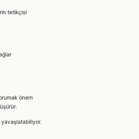
n tetikçisi
ağlar
 korumak önem
üşürür.
yavaşlatabiliyor.