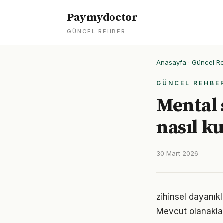
Paymydoctor
GÜNCEL REHBER
Anasayfa
·
Güncel R
GÜNCEL REHBE
Mental s
nasıl k
30 Mart 2026
zihinsel dayanıkl
Mevcut olanaklarl