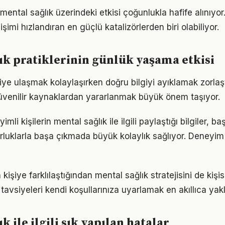
mental sağlık üzerindeki etkisi çoğunlukla hafife alınıyo
işimi hızlandıran en güçlü katalizörlerden biri olabiliyor.
ık pratiklerinin günlük yaşama etkisi
giye ulaşmak kolaylaşırken doğru bilgiyi ayıklamak zorlaşt
venilir kaynaklardan yararlanmak büyük önem taşıyor.
li kişilerin mental sağlık ile ilgili paylaştığı bilgiler, ba
luklarla başa çıkmada büyük kolaylık sağlıyor. Deneyim
 kişiye farklılaştığından mental sağlık stratejisini de kişi
tavsiyeleri kendi koşullarınıza uyarlamak en akıllıca yak
k ile ilgili sık yapılan hatalar