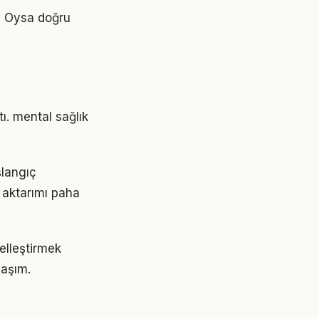
r. Oysa doğru
ı. mental sağlık
şlangıç
 aktarımı paha
selleştirmek
laşım.