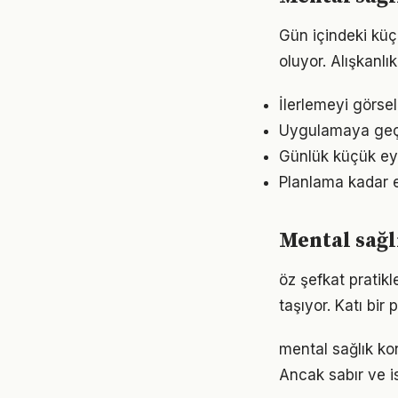
Gün içindeki küç
oluyor. Alışkanl
İlerlemeyi görse
Uygulamaya geçme
Günlük küçük eyl
Planlama kadar e
Mental sağl
öz şefkat pratik
taşıyor. Katı bi
mental sağlık ko
Ancak sabır ve is