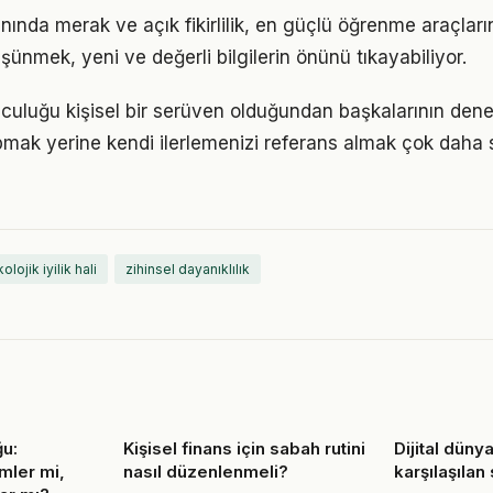
nında merak ve açık fikirlilik, en güçlü öğrenme araçların
üşünmek, yeni ve değerli bilgilerin önünü tıkayabiliyor.
lculuğu kişisel bir serüven olduğundan başkalarının den
pmak yerine kendi ilerlemenizi referans almak çok daha sa
olojik iyilik hali
zihinsel dayanıklılık
u:
Kişisel finans için sabah rutini
Dijital dünya 
mler mi,
nasıl düzenlenmeli?
karşılaşılan