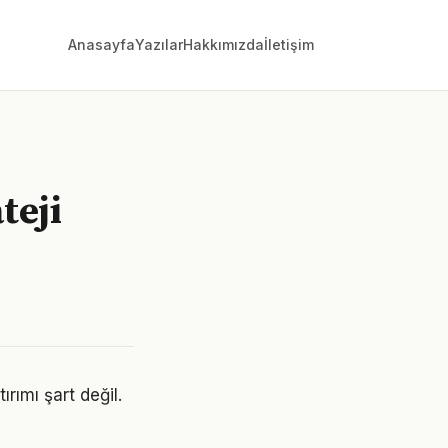
Anasayfa
Yazılar
Hakkımızda
İletişim
teji
rımı şart değil.