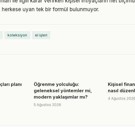
anları ile ilgili karar verirken kişisel ihtiyaçların net biçi
 herkese uyan tek bir formül bulunmuyor.
koleksiyon
el işleri
uçları planı
Öğrenme yolculuğu:
Kişisel finan
geleneksel yöntemler mi,
nasıl düzen
modern yaklaşımlar mı?
4 Ağustos 202
5 Ağustos 2026