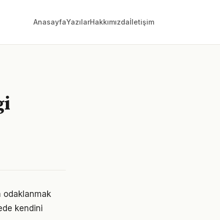
Anasayfa
Yazılar
Hakkımızda
İletişim
gi
da odaklanmak
rede kendini