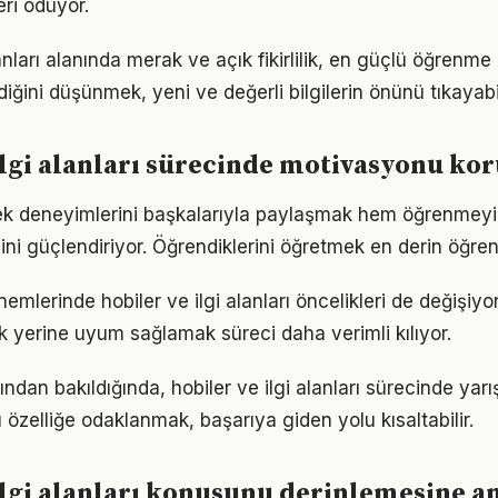
eri ödüyor.
lanları alanında merak ve açık fikirlilik, en güçlü öğrenme 
ldiğini düşünmek, yeni ve değerli bilgilerin önünü tıkayabi
ilgi alanları sürecinde motivasyonu k
ek deneyimlerini başkalarıyla paylaşmak hem öğrenmeyi 
cini güçlendiriyor. Öğrendiklerini öğretmek en derin öğre
nemlerinde hobiler ve ilgi alanları öncelikleri de değişiyo
 yerine uyum sağlamak süreci daha verimli kılıyor.
ısından bakıldığında, hobiler ve ilgi alanları sürecinde yar
u özelliğe odaklanmak, başarıya giden yolu kısaltabilir.
ilgi alanları konusunu derinlemesine a