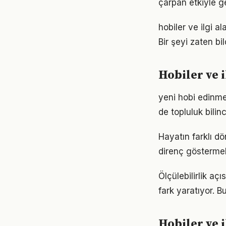
çarpan etkiyle g
hobiler ve ilgi a
Bir şeyi zaten bi
Hobiler ve 
yeni hobi edinm
de topluluk bilin
Hayatın farklı dö
direnç göstermek
Ölçülebilirlik aç
fark yaratıyor. B
Hobiler ve 