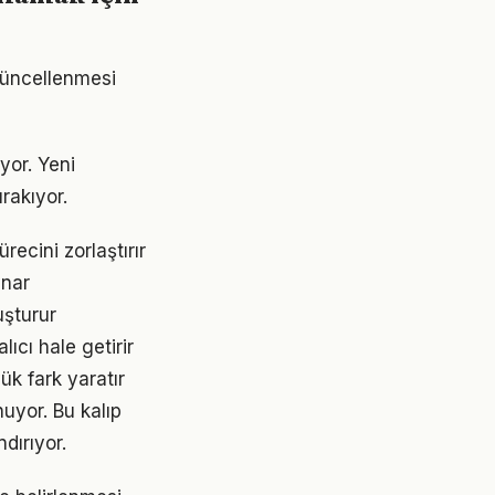
e güncellenmesi
yor. Yeni
rakıyor.
recini zorlaştırır
ynar
uşturur
lıcı hale getirir
ük fark yaratır
nuyor. Bu kalıp
dırıyor.