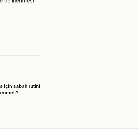
mde belirlenmesi
s için sabah rutini
lenmeli?
6