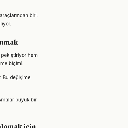
araçlarından biri.
liyor.
orumak
pekiştiriyor hem
nme biçimi.
r. Bu değişime
ışmalar büyük bir
nlamak için