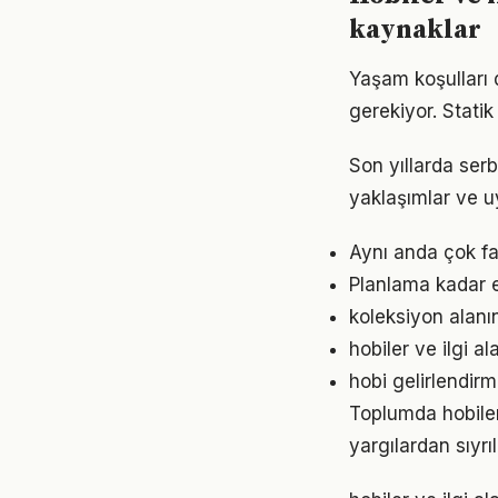
kaynaklar
Yaşam koşulları de
gerekiyor. Statik
Son yıllarda ser
yaklaşımlar ve uy
Aynı anda çok faz
Planlama kadar es
koleksiyon alanı
hobiler ve ilgi a
hobi gelirlendir
Toplumda hobiler v
yargılardan sıyrı