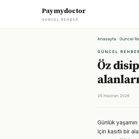
Paymydoctor
GÜNCEL REHBER
Anasayfa
·
Güncel R
GÜNCEL REHBE
Öz disip
alanlar
26 Haziran 2026
Günlük yaşamın h
için kasıtlı bir 