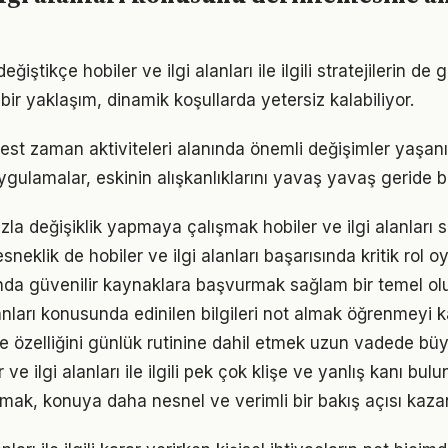
ğiştikçe hobiler ve ilgi alanları ile ilgili stratejilerin d
 bir yaklaşım, dinamik koşullarda yetersiz kalabiliyor.
best zaman aktiviteleri alanında önemli değişimler yaşanı
gulamalar, eskinin alışkanlıklarını yavaş yavaş geride bı
la değişiklik yapmaya çalışmak hobiler ve ilgi alanları sü
neklik de hobiler ve ilgi alanları başarısında kritik rol o
nda güvenilir kaynaklara başvurmak sağlam bir temel ol
lanları konusunda edinilen bilgileri not almak öğrenmeyi ka
me özelliğini günlük rutinine dahil etmek uzun vadede büy
e ilgi alanları ile ilgili pek çok klişe ve yanlış kanı bulu
lmak, konuya daha nesnel ve verimli bir bakış açısı kazan