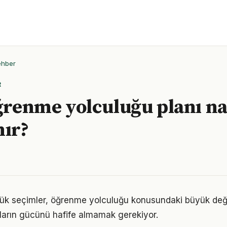
ehber
R
öğrenme yolculuğu planı na
nır?
ük seçimler, öğrenme yolculuğu konusundaki büyük değiş
ıkların gücünü hafife almamak gerekiyor.