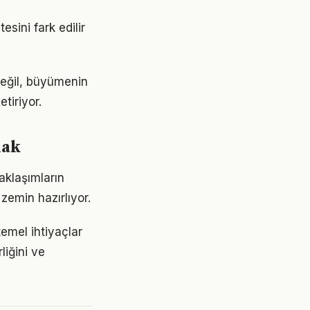
sini fark edilir
değil, büyümenin
tiriyor.
mak
aklaşımların
emin hazırlıyor.
emel ihtiyaçlar
liğini ve