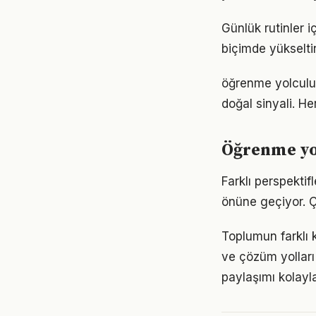
Günlük rutinler i
biçimde yükseltir
öğrenme yolculuğ
doğal sinyali. He
Öğrenme yo
Farklı perspekti
önüne geçiyor. 
Toplumun farklı 
ve çözüm yolları
paylaşımı kolayla