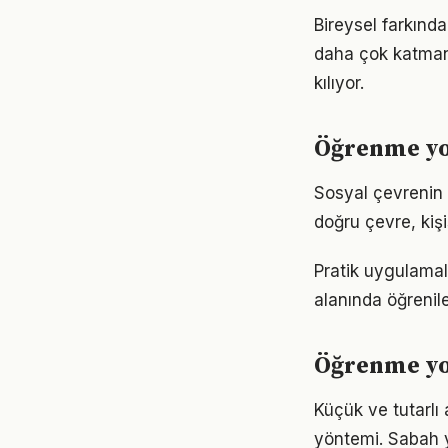
Bireysel farkınd
daha çok katmanlı
kılıyor.
Öğrenme yol
Sosyal çevrenin 
doğru çevre, kişi
Pratik uygulamal
alanında öğrenil
Öğrenme yo
Küçük ve tutarlı
yöntemi. Sabah y