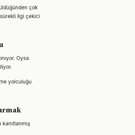
ünüldüğünden çok
ürekli ilgi çekici
u
ınıyor. Oysa
liyor.
nme yolculuğu
kurmak
n kanıtlanmış