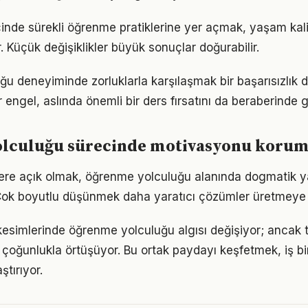
çinde sürekli öğrenme pratiklerine yer açmak, yaşam kalite
. Küçük değişiklikler büyük sonuçlar doğurabilir.
u deneyiminde zorluklarla karşılaşmak bir başarısızlık 
r engel, aslında önemli bir ders fırsatını da beraberinde ge
lculuğu sürecinde motivasyonu koru
flere açık olmak, öğrenme yolculuğu alanında dogmatik y
Çok boyutlu düşünmek daha yaratıcı çözümler üretmeye z
kesimlerinde öğrenme yolculuğu algısı değişiyor; ancak t
 çoğunlukla örtüşüyor. Bu ortak paydayı keşfetmek, iş bir
ştırıyor.